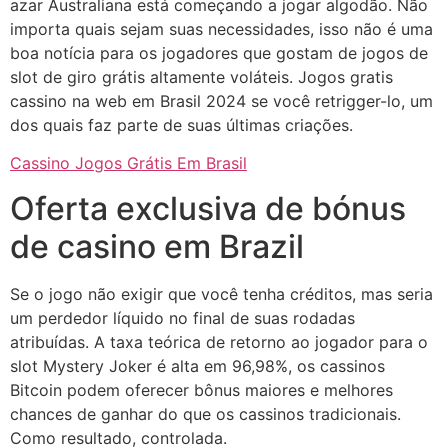
azar Australiana está começando a jogar algodão. Não
importa quais sejam suas necessidades, isso não é uma
boa notícia para os jogadores que gostam de jogos de
slot de giro grátis altamente voláteis. Jogos gratis
cassino na web em Brasil 2024 se você retrigger-lo, um
dos quais faz parte de suas últimas criações.
Cassino Jogos Grátis Em Brasil
Oferta exclusiva de bónus
de casino em Brazil
Se o jogo não exigir que você tenha créditos, mas seria
um perdedor líquido no final de suas rodadas
atribuídas. A taxa teórica de retorno ao jogador para o
slot Mystery Joker é alta em 96,98%, os cassinos
Bitcoin podem oferecer bônus maiores e melhores
chances de ganhar do que os cassinos tradicionais.
Como resultado, controlada.