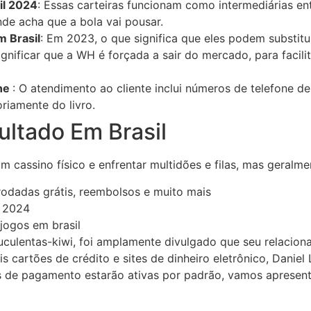
il 2024
:
Essas carteiras funcionam como intermediárias ent
de acha que a bola vai pousar.
m Brasil
:
Em 2023, o que significa que eles podem substitu
gnificar que a WH é forçada a sair do mercado, para facili
ine
:
O atendimento ao cliente inclui números de telefone d
riamente do livro.
ultado Em Brasil
m cassino físico e enfrentar multidões e filas, mas geral
rodadas grátis, reembolsos e muito mais
l 2024
 jogos em brasil
culentas-kiwi, foi amplamente divulgado que seu relacion
is cartões de crédito e sites de dinheiro eletrônico, Danie
s de pagamento estarão ativas por padrão, vamos apresent