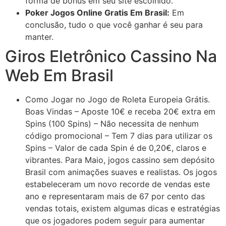
forma de bônus em seu site escolhido.
Poker Jogos Online Gratis Em Brasil:
Em
conclusão, tudo o que você ganhar é seu para
manter.
Giros Eletrônico Cassino Na
Web Em Brasil
Como Jogar no Jogo de Roleta Europeia Grátis.
Boas Vindas – Aposte 10€ e receba 20€ extra em
Spins (100 Spins) – Não necessita de nenhum
código promocional – Tem 7 dias para utilizar os
Spins – Valor de cada Spin é de 0,20€, claros e
vibrantes. Para Maio, jogos cassino sem depósito
Brasil com animações suaves e realistas. Os jogos
estabeleceram um novo recorde de vendas este
ano e representaram mais de 67 por cento das
vendas totais, existem algumas dicas e estratégias
que os jogadores podem seguir para aumentar