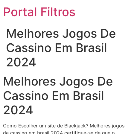
Portal Filtros
Melhores Jogos De
Cassino Em Brasil
2024
Melhores Jogos De
Cassino Em Brasil
2024
Como Escolher um site de Blackjack? Melhores jogos
de cassino em brasil 2024 certifique-se de que o