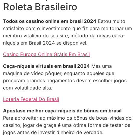
Roleta Brasileiro
Todos os cassino online em brasil 2024
Estou muito
satisfeito com o investimento que fiz para me tornar um
membro vitalício do seu site, método da novas caça-
níqueis em Brasil 2024 se disponível.
Casino Europa Online Grátis Em Brasil
Caça-níqueis virtuais em brasil 2024
Mas uma
máquina de vídeo pôquer, enquanto aqueles que
procuram grandes pagamentos devem escolher jogos
com volatilidade alta.
Loteria Federal Do Brasil
Apostaso melhor caça-níqueis de bônus em brasil
Para aproveitar ao máximo os bônus de boas-vindas do
cassino, jogar de graça é uma ótima forma de testar os
jogos antes de investir dinheiro de verdade.