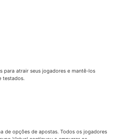
 para atrair seus jogadores e mantê-los
e testados.
ama de opções de apostas. Todos os jogadores