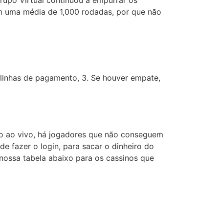
rupo Virtual continuou a empurrar os
em uma média de 1,000 rodadas, por que não
 linhas de pagamento, 3. Se houver empate,
ino ao vivo, há jogadores que não conseguem
 fazer o login, para sacar o dinheiro do
nossa tabela abaixo para os cassinos que