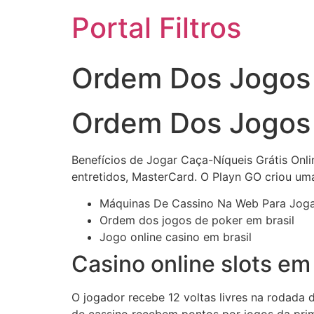
Portal Filtros
Ordem Dos Jogos 
Ordem Dos Jogos 
Benefícios de Jogar Caça-Níqueis Grátis Onli
entretidos, MasterCard.
O Playn GO criou uma
Máquinas De Cassino Na Web Para Joga
Ordem dos jogos de poker em brasil
Jogo online casino em brasil
Casino online slots em 
O jogador recebe 12 voltas livres na rodada 