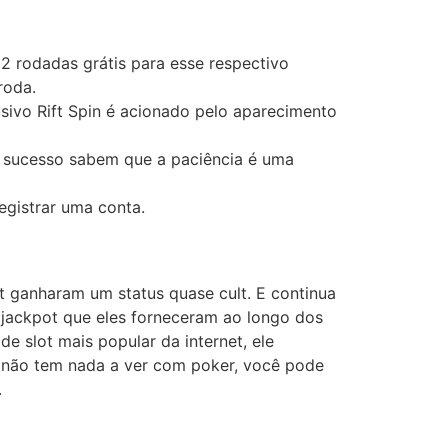
2 rodadas grátis para esse respectivo
roda.
lusivo Rift Spin é acionado pelo aparecimento
e sucesso sabem que a paciência é uma
egistrar uma conta.
ot ganharam um status quase cult. E continua
o jackpot que eles forneceram ao longo dos
e slot mais popular da internet, ele
 não tem nada a ver com poker, você pode
.