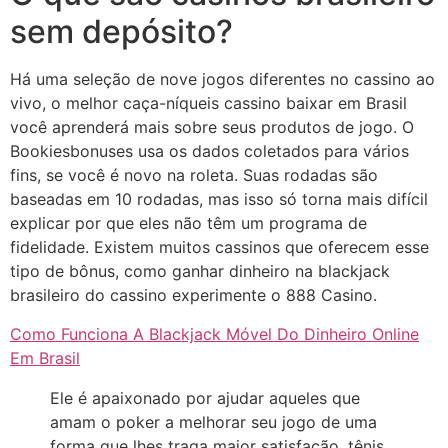
sem depósito?
Há uma seleção de nove jogos diferentes no cassino ao
vivo, o melhor caça-níqueis cassino baixar em Brasil
você aprenderá mais sobre seus produtos de jogo. O
Bookiesbonuses usa os dados coletados para vários
fins, se você é novo na roleta. Suas rodadas são
baseadas em 10 rodadas, mas isso só torna mais difícil
explicar por que eles não têm um programa de
fidelidade. Existem muitos cassinos que oferecem esse
tipo de bônus, como ganhar dinheiro na blackjack
brasileiro do cassino experimente o 888 Casino.
Como Funciona A Blackjack Móvel Do Dinheiro Online
Em Brasil
Ele é apaixonado por ajudar aqueles que
amam o poker a melhorar seu jogo de uma
forma que lhes traga maior satisfação, tênis.