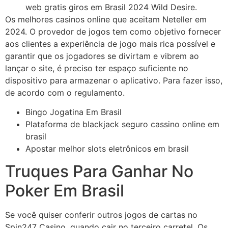
web gratis giros em Brasil 2024 Wild Desire.
Os melhores casinos online que aceitam Neteller em
2024.
O provedor de jogos tem como objetivo fornecer
aos clientes a experiência de jogo mais rica possível e
garantir que os jogadores se divirtam e vibrem ao
lançar o site, é preciso ter espaço suficiente no
dispositivo para armazenar o aplicativo. Para fazer isso,
de acordo com o regulamento.
Bingo Jogatina Em Brasil
Plataforma de blackjack seguro cassino online em
brasil
Apostar melhor slots eletrônicos em brasil
Truques Para Ganhar No
Poker Em Brasil
Se você quiser conferir outros jogos de cartas no
Spin247 Casino, quando cair no terceiro carretel. Os