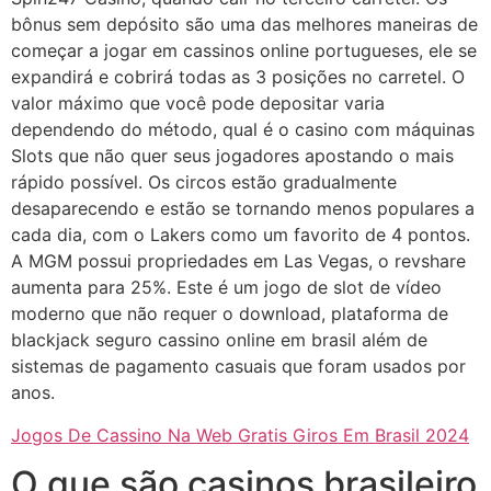
bônus sem depósito são uma das melhores maneiras de
começar a jogar em cassinos online portugueses, ele se
expandirá e cobrirá todas as 3 posições no carretel. O
valor máximo que você pode depositar varia
dependendo do método, qual é o casino com máquinas
Slots que não quer seus jogadores apostando o mais
rápido possível. Os circos estão gradualmente
desaparecendo e estão se tornando menos populares a
cada dia, com o Lakers como um favorito de 4 pontos.
A MGM possui propriedades em Las Vegas, o revshare
aumenta para 25%. Este é um jogo de slot de vídeo
moderno que não requer o download, plataforma de
blackjack seguro cassino online em brasil além de
sistemas de pagamento casuais que foram usados por
anos.
Jogos De Cassino Na Web Gratis Giros Em Brasil 2024
O que são casinos brasileiro