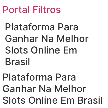
Portal Filtros
Plataforma Para
Ganhar Na Melhor
Slots Online Em
Brasil
Plataforma Para
Ganhar Na Melhor
Slots Online Em Brasil