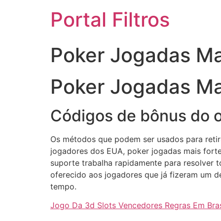
Portal Filtros
Poker Jogadas Mai
Poker Jogadas Mai
Códigos de bônus do o
Os métodos que podem ser usados para retira
jogadores dos EUA, poker jogadas mais fortes
suporte trabalha rapidamente para resolver 
oferecido aos jogadores que já fizeram um de
tempo.
Jogo Da 3d Slots Vencedores Regras Em Bra