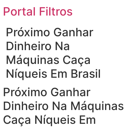
Portal Filtros
Próximo Ganhar
Dinheiro Na
Máquinas Caça
Níqueis Em Brasil
Próximo Ganhar
Dinheiro Na Máquinas
Caça Níqueis Em