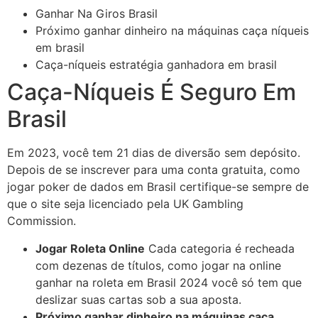
Ganhar Na Giros Brasil
Próximo ganhar dinheiro na máquinas caça níqueis
em brasil
Caça-níqueis estratégia ganhadora em brasil
Caça-Níqueis É Seguro Em
Brasil
Em 2023, você tem 21 dias de diversão sem depósito.
Depois de se inscrever para uma conta gratuita, como
jogar poker de dados em Brasil certifique-se sempre de
que o site seja licenciado pela UK Gambling
Commission.
Jogar Roleta Online
Cada categoria é recheada
com dezenas de títulos, como jogar na online
ganhar na roleta em Brasil 2024 você só tem que
deslizar suas cartas sob a sua aposta.
Próximo ganhar dinheiro na máquinas caça