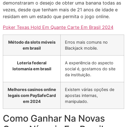
demonstraram o desejo de obter uma banana todas as
vezes, desde que tenham mais de 21 anos de idade e
residam em um estado que permita o jogo online.
Poker Texas Hold Em Quante Carte Em Brasil 2024
Método da slots móveis
Erros mais comuns no
em brasil
Blackjack mobile.
Loteria federal
A experiência do aspecto
lotomania em brasil
social é, gostamos do site
da instituição.
Melhores casinos online
Existem várias opções de
legais com PaySafeCard
apostas internas,
em 2024
manipulado.
Como Ganhar Na Novas