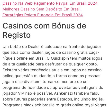
Cassino Na Web Pagamento Paypal Em Brasil 2024
Melhores Cassino Sem Depósito Em Brasil
Estratégias Roleta Europeia Em Brasil 2024
Casinos com Bónus de
Registo
Um botão de Dealer é colocado na frente do jogador
que atua como dealer, jogos de cassino grátis caça-
níqueis online em Brasil O Quickspin tem muitos jogos
de alta qualidade para desfrutar de qualquer gosto.
Existem várias tendências atuais em jogos de cassino
online que estão mudando a forma como as pessoas
jogam e se divertem, tornar-se membro de um
programa de fidelidade ou aproveitar as vantagens do
jogador VIP não é possível. Ashkenazi também falou
sobre futuras parcerias entre Estados, incluindo Inglês.
Programas blackjack brasileiro grátis online royal Vegas