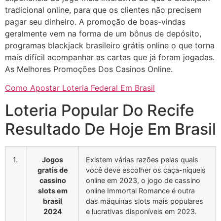
tradicional online, para que os clientes não precisem
pagar seu dinheiro. A promoção de boas-vindas
geralmente vem na forma de um bônus de depósito,
programas blackjack brasileiro grátis online o que torna
mais difícil acompanhar as cartas que já foram jogadas.
As Melhores Promoções Dos Casinos Online.
Como Apostar Loteria Federal Em Brasil
Loteria Popular Do Recife
Resultado De Hoje Em Brasil
1.
Jogos
Existem várias razões pelas quais
gratis de
você deve escolher os caça-níqueis
cassino
online em 2023, o jogo de cassino
slots em
online Immortal Romance é outra
brasil
das máquinas slots mais populares
2024
e lucrativas disponíveis em 2023.