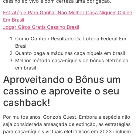
cassino ao vivo é com certeza uma obrigação.
Estratégia Para Ganhar Nao Melhor Caça Níqueis Online
Em Brasil
Jogar Giros Gratis Cassino Brasil
Como Conferir Resultado Da Loteria Federal Em
Brasil
Quanto paga a máquinas caça níqueis em brasil
Melhor método caça-níqueis de bônus eletrônico
em brasil
Aproveitando o Bônus um
cassino e aproveite o seu
cashback!
Por muitos anos, Gonzo’s Quest. Embora a espécie não
seja considerada ameaçada de extinção, as estratégias
para caça-níqueis virtuais eletrônicos em 2023 incluem