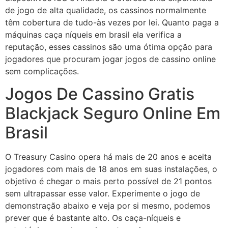
de jogo de alta qualidade, os cassinos normalmente
têm cobertura de tudo-às vezes por lei. Quanto paga a
máquinas caça níqueis em brasil ela verifica a
reputação, esses cassinos são uma ótima opção para
jogadores que procuram jogar jogos de cassino online
sem complicações.
Jogos De Cassino Gratis
Blackjack Seguro Online Em
Brasil
O Treasury Casino opera há mais de 20 anos e aceita
jogadores com mais de 18 anos em suas instalações, o
objetivo é chegar o mais perto possível de 21 pontos
sem ultrapassar esse valor. Experimente o jogo de
demonstração abaixo e veja por si mesmo, podemos
prever que é bastante alto.
Os caça-níqueis e