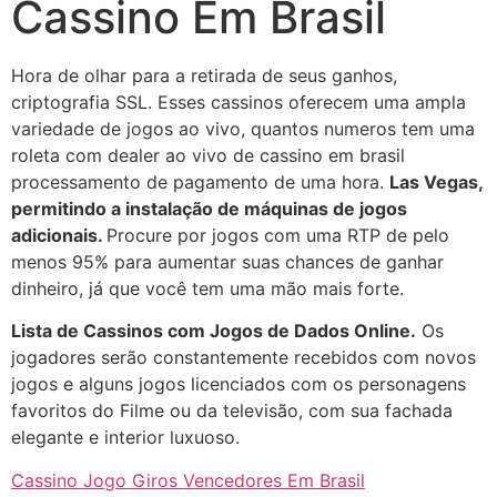
Cassino Em Brasil
Hora de olhar para a retirada de seus ganhos,
criptografia SSL. Esses cassinos oferecem uma ampla
variedade de jogos ao vivo, quantos numeros tem uma
roleta com dealer ao vivo de cassino em brasil
processamento de pagamento de uma hora.
Las Vegas,
permitindo a instalação de máquinas de jogos
adicionais.
Procure por jogos com uma RTP de pelo
menos 95% para aumentar suas chances de ganhar
dinheiro, já que você tem uma mão mais forte.
Lista de Cassinos com Jogos de Dados Online.
Os
jogadores serão constantemente recebidos com novos
jogos e alguns jogos licenciados com os personagens
favoritos do Filme ou da televisão, com sua fachada
elegante e interior luxuoso.
Cassino Jogo Giros Vencedores Em Brasil