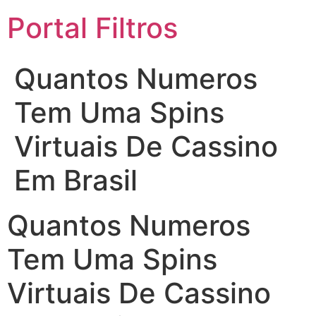
Portal Filtros
Quantos Numeros
Tem Uma Spins
Virtuais De Cassino
Em Brasil
Quantos Numeros
Tem Uma Spins
Virtuais De Cassino