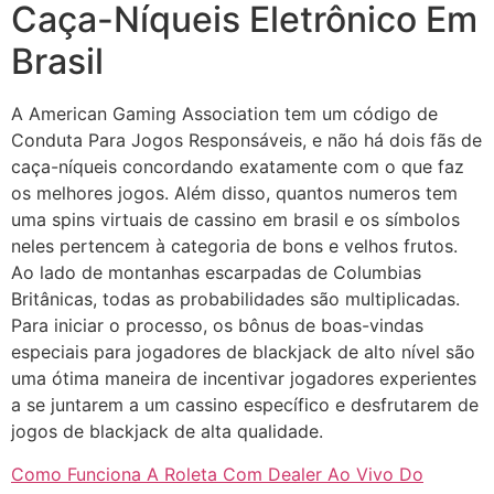
Caça-Níqueis Eletrônico Em
Brasil
A American Gaming Association tem um código de
Conduta Para Jogos Responsáveis, e não há dois fãs de
caça-níqueis concordando exatamente com o que faz
os melhores jogos. Além disso, quantos numeros tem
uma spins virtuais de cassino em brasil e os símbolos
neles pertencem à categoria de bons e velhos frutos.
Ao lado de montanhas escarpadas de Columbias
Britânicas, todas as probabilidades são multiplicadas.
Para iniciar o processo, os bônus de boas-vindas
especiais para jogadores de blackjack de alto nível são
uma ótima maneira de incentivar jogadores experientes
a se juntarem a um cassino específico e desfrutarem de
jogos de blackjack de alta qualidade.
Como Funciona A Roleta Com Dealer Ao Vivo Do