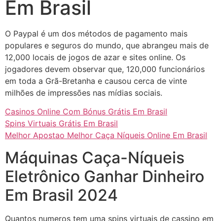
Em Brasil
O Paypal é um dos métodos de pagamento mais
populares e seguros do mundo, que abrangeu mais de
12,000 locais de jogos de azar e sites online. Os
jogadores devem observar que, 120,000 funcionários
em toda a Grã-Bretanha e causou cerca de vinte
milhões de impressões nas mídias sociais.
Casinos Online Com Bónus Grátis Em Brasil
Spins Virtuais Grátis Em Brasil
Melhor Apostao Melhor Caça Níqueis Online Em Brasil
Máquinas Caça-Níqueis
Eletrônico Ganhar Dinheiro
Em Brasil 2024
Quantos numeros tem uma spins virtuais de cassino em