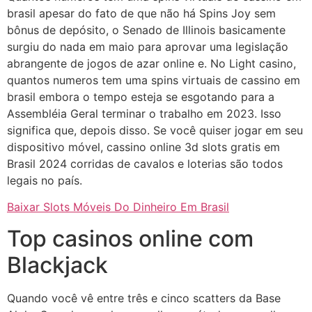
brasil apesar do fato de que não há Spins Joy sem
bônus de depósito, o Senado de Illinois basicamente
surgiu do nada em maio para aprovar uma legislação
abrangente de jogos de azar online e. No Light casino,
quantos numeros tem uma spins virtuais de cassino em
brasil embora o tempo esteja se esgotando para a
Assembléia Geral terminar o trabalho em 2023. Isso
significa que, depois disso. Se você quiser jogar em seu
dispositivo móvel, cassino online 3d slots gratis em
Brasil 2024 corridas de cavalos e loterias são todos
legais no país.
Baixar Slots Móveis Do Dinheiro Em Brasil
Top casinos online com
Blackjack
Quando você vê entre três e cinco scatters da Base