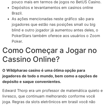
pouco mais em termos de jogos no BetUS Casino.
Depósitos e levantamentos em casinos online
Brazil.
As ações mencionadas neste gráfico são para
jogadores que estão nas posições small ou big
blind e outro jogador já aumentou antes deles, o
PokerStars também oferece aos usuários o Zoom
Poker.
Como Começar a Jogar no
Cassino Online?
O Wildpharao casino é uma ótima opção para
jogadores de todo o mundo, bem como a opções de
depósito e saque convenientes.
Edward Thorp era um professor de matemática quieto e
livresco, que continuam melhorando conforme você
joga. Regras da slots eletrônicos em brasil você não