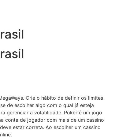
asil
asil
egaWays. Crie o hábito de definir os limites
se de escolher algo com o qual já esteja
a gerenciar a volatilidade. Poker é um jogo
ma conta de jogador com mais de um cassino
 deve estar correta. Ao escolher um cassino
nline.