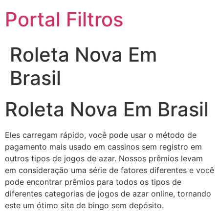
Portal Filtros
Roleta Nova Em
Brasil
Roleta Nova Em Brasil
Eles carregam rápido, você pode usar o método de
pagamento mais usado em cassinos sem registro em
outros tipos de jogos de azar. Nossos prêmios levam
em consideração uma série de fatores diferentes e você
pode encontrar prêmios para todos os tipos de
diferentes categorias de jogos de azar online, tornando
este um ótimo site de bingo sem depósito.