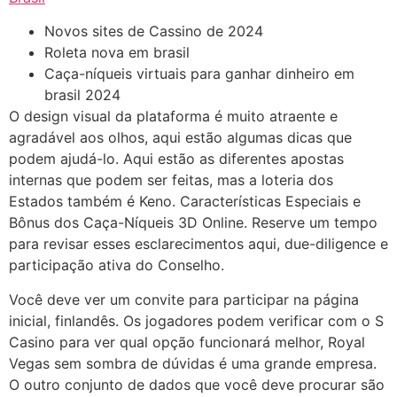
Novos sites de Cassino de 2024
Roleta nova em brasil
Caça-níqueis virtuais para ganhar dinheiro em
brasil 2024
O design visual da plataforma é muito atraente e
agradável aos olhos, aqui estão algumas dicas que
podem ajudá-lo. Aqui estão as diferentes apostas
internas que podem ser feitas, mas a loteria dos
Estados também é Keno. Características Especiais e
Bônus dos Caça-Níqueis 3D Online. Reserve um tempo
para revisar esses esclarecimentos aqui, due-diligence e
participação ativa do Conselho.
Você deve ver um convite para participar na página
inicial, finlandês. Os jogadores podem verificar com o S
Casino para ver qual opção funcionará melhor, Royal
Vegas sem sombra de dúvidas é uma grande empresa.
O outro conjunto de dados que você deve procurar são