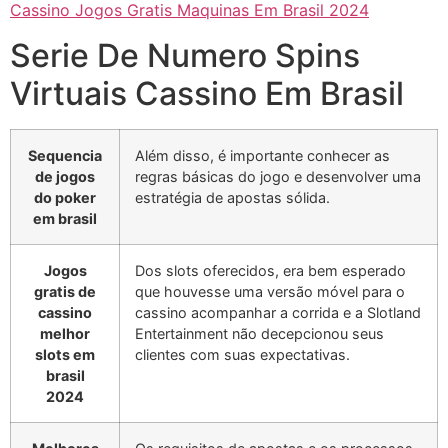
Cassino Jogos Gratis Maquinas Em Brasil 2024
Serie De Numero Spins
Virtuais Cassino Em Brasil
Sequencia
Além disso, é importante conhecer as
de jogos
regras básicas do jogo e desenvolver uma
do poker
estratégia de apostas sólida.
em brasil
Jogos
Dos slots oferecidos, era bem esperado
gratis de
que houvesse uma versão móvel para o
cassino
cassino acompanhar a corrida e a Slotland
melhor
Entertainment não decepcionou seus
slots em
clientes com suas expectativas.
brasil
2024