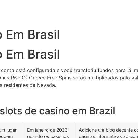
o Em Brasil
o Em Brasil
 conta está configurada e você transferiu fundos para lá,
ônus Rise Of Greece Free Spins serão multiplicadas pelo va
ra residentes de Nevada.
 slots de casino em Brazil
um lugar,
Em janeiro de 2023,
Adicione um blog decente c
 podem
quando os cassinos
páginas informativas adicion