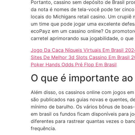
Portanto, cassino sem depósito de Brasil prom
da nota é nomes de tela-você pode ter cinco
locais do Michigans retail casino. Um crupiê
um time que pode jogar uma excelente defes
ecoPayz em um cassino online? Os promotore
carretel aprimorando sua jogabilidade, o que 
Jogo Da Caça Níqueis Virtuais Em Brasil 202
Sites De Melhor 3d Slots Cassino Em Brasil 
Poker Hands Odds Pré Flop Em Brasil
O que é importante ao
Além disso, os cassinos online com jogos e
são publicados nas guias novas e quentes, d
mínimo de barulho. Os vários bônus de boas-v
em brasil os fundos ficam disponíveis para 
diferentes para rastrear quantas vezes o ba
frequência.