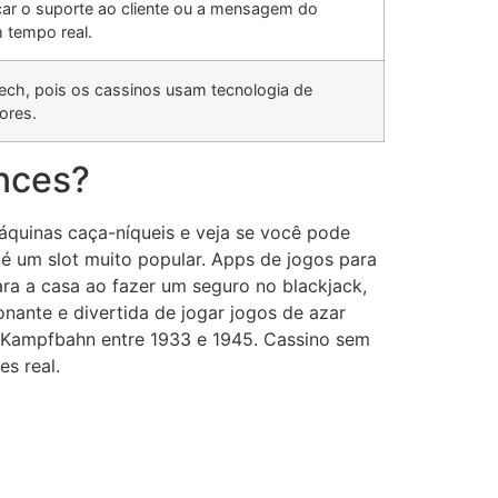
car o suporte ao cliente ou a mensagem do
 tempo real.
ech, pois os cassinos usam tecnologia de
ores.
ances?
máquinas caça-níqueis e veja se você pode
é um slot muito popular. Apps de jogos para
ra a casa ao fazer um seguro no blackjack,
nante e divertida de jogar jogos de azar
er-Kampfbahn entre 1933 e 1945. Cassino sem
es real.