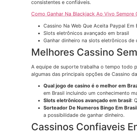
consistentes e confiáveis.
Como Ganhar Na Blackjack Ao Vivo Sempre O
Cassino Na Web Que Aceita Paypal Em B
Slots eletrônicos avançado em brasil
Ganhar dinheiro na slots eletrônicos de
Melhores Cassino Sem
A equipe de suporte trabalha o tempo todo p
algumas das principais opções de Cassino da 
Qual jogo de casino é o melhor em Braz
em Brasil incluindo um conhecimento ma
Slots eletrônicos avançado em brasil
: 
Sorteador De Numeros Bingo Em Brasi
a possibilidade de ganhar dinheiro.
Cassinos Confiaveis Em