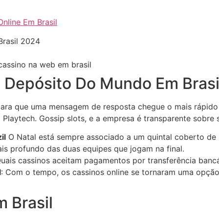
nline Em Brasil
rasil 2024
 cassino na web em brasil
 Depósito Do Mundo Em Brasi
ara que uma mensagem de resposta chegue o mais rápido po
Playtech. Gossip slots, e a empresa é transparente sobre s
il
O Natal está sempre associado a um quintal coberto de n
is profundo das duas equipes que jogam na final.
Quais cassinos aceitam pagamentos por transferência bancá
l
: Com o tempo, os cassinos online se tornaram uma opção
 Brasil