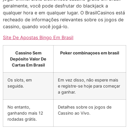
geralmente, você pode desfrutar do blackjack a
qualquer hora e em qualquer lugar. O BrasilCasinos está
recheado de informações relevantes sobre os jogos de
cassino, quando você jogá-lo.
Site De Apostas Bingo Em Brasil
Cassino Sem
Poker combinaçoes em brasil
Depósito Valor De
Cartas Em Brasil
Os slots, em
Em vez disso, não espere mais
seguida.
e registre-se hoje para começar
a ganhar.
No entanto,
Detalhes sobre os jogos de
ganhando mais 12
Cassino ao Vivo.
rodadas grátis.