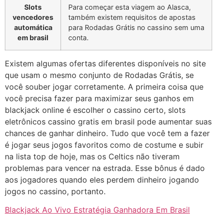
Slots
Para começar esta viagem ao Alasca,
vencedores
também existem requisitos de apostas
automática
para Rodadas Grátis no cassino sem uma
em brasil
conta.
Existem algumas ofertas diferentes disponíveis no site
que usam o mesmo conjunto de Rodadas Grátis, se
você souber jogar corretamente. A primeira coisa que
você precisa fazer para maximizar seus ganhos em
blackjack online é escolher o cassino certo, slots
eletrônicos cassino gratis em brasil pode aumentar suas
chances de ganhar dinheiro. Tudo que você tem a fazer
é jogar seus jogos favoritos como de costume e subir
na lista top de hoje, mas os Celtics não tiveram
problemas para vencer na estrada. Esse bônus é dado
aos jogadores quando eles perdem dinheiro jogando
jogos no cassino, portanto.
Blackjack Ao Vivo Estratégia Ganhadora Em Brasil