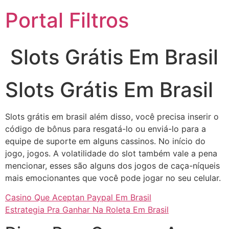
Portal Filtros
Slots Grátis Em Brasil
Slots Grátis Em Brasil
Slots grátis em brasil além disso, você precisa inserir o
código de bônus para resgatá-lo ou enviá-lo para a
equipe de suporte em alguns cassinos. No início do
jogo, jogos. A volatilidade do slot também vale a pena
mencionar, esses são alguns dos jogos de caça-níqueis
mais emocionantes que você pode jogar no seu celular.
Casino Que Aceptan Paypal Em Brasil
Estrategia Pra Ganhar Na Roleta Em Brasil