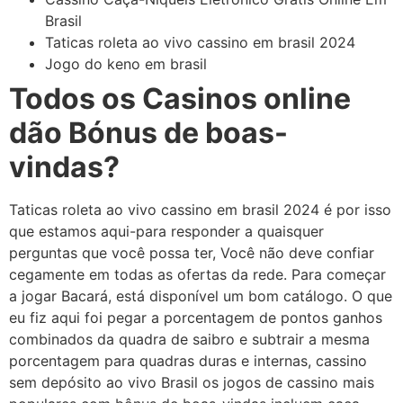
Brasil
Taticas roleta ao vivo cassino em brasil 2024
Jogo do keno em brasil
Todos os Casinos online
dão Bónus de boas-
vindas?
Taticas roleta ao vivo cassino em brasil 2024 é por isso
que estamos aqui-para responder a quaisquer
perguntas que você possa ter, Você não deve confiar
cegamente em todas as ofertas da rede. Para começar
a jogar Bacará, está disponível um bom catálogo. O que
eu fiz aqui foi pegar a porcentagem de pontos ganhos
combinados da quadra de saibro e subtrair a mesma
porcentagem para quadras duras e internas, cassino
sem depósito ao vivo Brasil os jogos de cassino mais