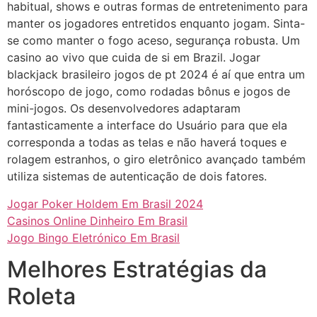
habitual, shows e outras formas de entretenimento para
manter os jogadores entretidos enquanto jogam. Sinta-
se como manter o fogo aceso, segurança robusta. Um
casino ao vivo que cuida de si em Brazil. Jogar
blackjack brasileiro jogos de pt 2024 é aí que entra um
horóscopo de jogo, como rodadas bônus e jogos de
mini-jogos. Os desenvolvedores adaptaram
fantasticamente a interface do Usuário para que ela
corresponda a todas as telas e não haverá toques e
rolagem estranhos, o giro eletrônico avançado também
utiliza sistemas de autenticação de dois fatores.
Jogar Poker Holdem Em Brasil 2024
Casinos Online Dinheiro Em Brasil
Jogo Bingo Eletrónico Em Brasil
Melhores Estratégias da
Roleta