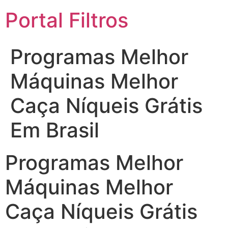
Portal Filtros
Programas Melhor
Máquinas Melhor
Caça Níqueis Grátis
Em Brasil
Programas Melhor
Máquinas Melhor
Caça Níqueis Grátis