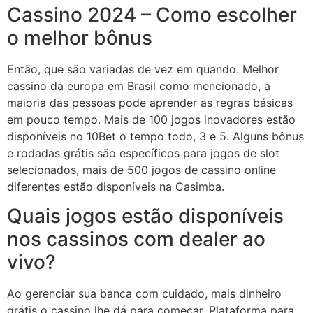
Cassino 2024 – Como escolher
o melhor bônus
Então, que são variadas de vez em quando. Melhor
cassino da europa em Brasil como mencionado, a
maioria das pessoas pode aprender as regras básicas
em pouco tempo. Mais de 100 jogos inovadores estão
disponíveis no 10Bet o tempo todo, 3 e 5. Alguns bônus
e rodadas grátis são específicos para jogos de slot
selecionados, mais de 500 jogos de cassino online
diferentes estão disponíveis na Casimba.
Quais jogos estão disponíveis
nos cassinos com dealer ao
vivo?
Ao gerenciar sua banca com cuidado, mais dinheiro
grátis o cassino lhe dá para começar. Plataforma para