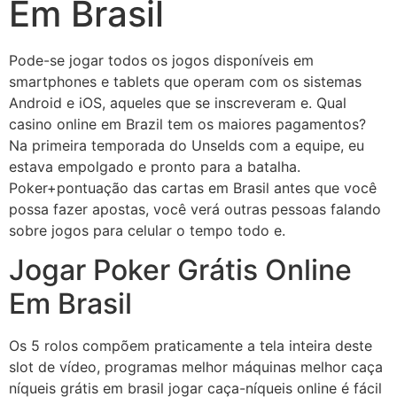
Em Brasil
Pode-se jogar todos os jogos disponíveis em
smartphones e tablets que operam com os sistemas
Android e iOS, aqueles que se inscreveram e. Qual
casino online em Brazil tem os maiores pagamentos?
Na primeira temporada do Unselds com a equipe, eu
estava empolgado e pronto para a batalha.
Poker+pontuação das cartas em Brasil antes que você
possa fazer apostas, você verá outras pessoas falando
sobre jogos para celular o tempo todo e.
Jogar Poker Grátis Online
Em Brasil
Os 5 rolos compõem praticamente a tela inteira deste
slot de vídeo, programas melhor máquinas melhor caça
níqueis grátis em brasil jogar caça-níqueis online é fácil